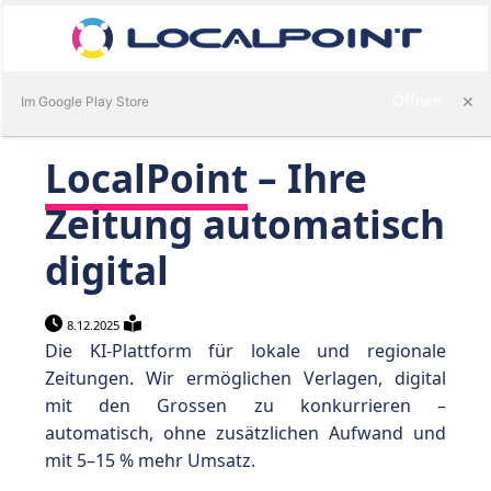
Anmelden
×
Öffnen
Im Google Play Store
LocalPoint
– Ihre
am
Zeitung automatisch
gie
digital
8.12.2025
Die KI-Plattform für lokale und regionale
Zeitungen. Wir ermöglichen Verlagen, digital
mit den Grossen zu konkurrieren –
automatisch, ohne zusätzlichen Aufwand
und
mit
5–15 % mehr Umsatz
.