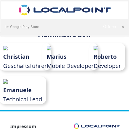
Anmelden
×
Öffnen
Im Google Play Store
Administration
am
Christian
Marius
Roberto
gie
Geschäftsführer
Mobile Developer
Developer
Emanuele
Technical Lead
Impressum